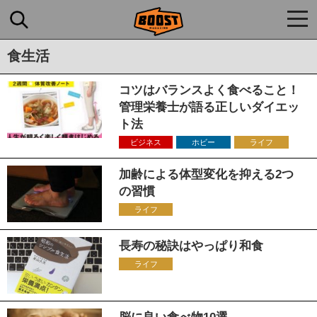
togg
navi
食生活
コツはバランスよく食べること！
管理栄養士が語る正しいダイエッ
ト法
ビジネス
ホビー
ライフ
加齢による体型変化を抑える2つ
の習慣
ライフ
長寿の秘訣はやっぱり和食
ライフ