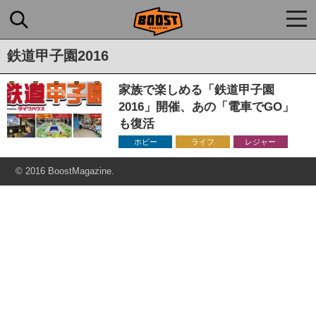
togg
navi
鉄道甲子園2016
家族で楽しめる「鉄道甲子園
2016」開催、あの「電車でGO」
も復活
ホビー
ライフ
レジャー
© 2016 BoostMagazine.