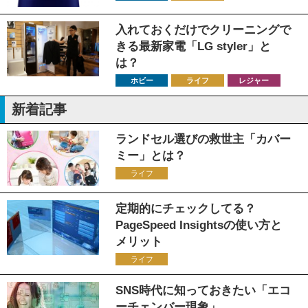
入れておくだけでクリーニングで
きる最新家電「LG styler」と
は？
ホビー
ライフ
レジャー
新着記事
ランドセル選びの救世主「カバー
ミー」とは？
ライフ
定期的にチェックしてる？
PageSpeed Insightsの使い方と
メリット
ライフ
SNS時代に知っておきたい「エコ
ーチェンバー現象」