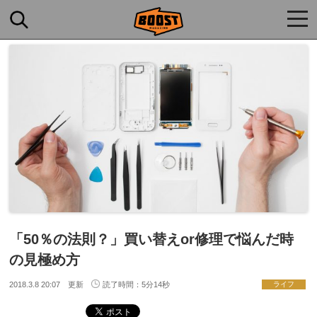
togg
navi
「50％の法則？」買い替えor修理で悩んだ時
の見極め方
2018.3.8 20:07 更新
読了時間：5分14秒
ライフ