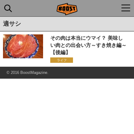
togg
navi
適サシ
その肉は本当にウマイ？ 美味し
い肉との出会い方～すき焼き編～
【後編】
ライフ
© 2016 BoostMagazine.