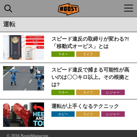
togg
navi
運転
スピード違反の取締りが変わる?!
「移動式オービス」とは
マネー
ライフ
スピード違反で捕まる可能性が高
いのは〇〇キロ以上。その根拠と
は?
マネー
ライフ
レジャー
運転が上手くなるテクニック
ホビー
ライフ
レジャー
© 2016 BoostMagazine.