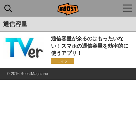
togg
navi
通信容量
通信容量が余るのはもったいな
い！スマホの通信容量を効率的に
使うアプリ！
ライフ
© 2016 BoostMagazine.