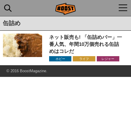
togg
navi
缶詰め
ネット販売も! 「缶詰めバー」一
番人気、年間10万個売れる缶詰
めはコレだ
ホビー
ライフ
レジャー
© 2016 BoostMagazine.