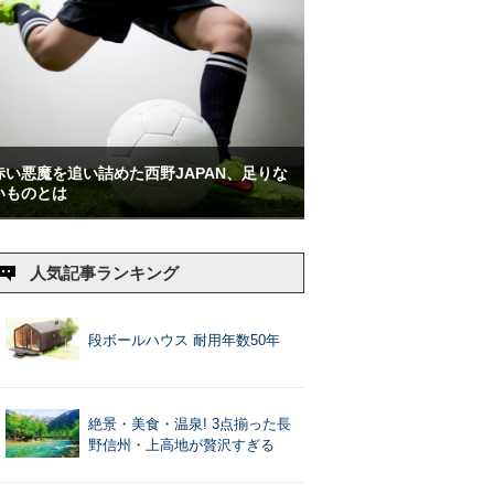
赤い悪魔を追い詰めた西野JAPAN、足りな
いものとは
人気記事ランキング
段ボールハウス 耐用年数50年
絶景・美食・温泉! 3点揃った長
野信州・上高地が贅沢すぎる