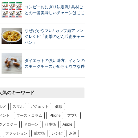
コンビニおにぎり決定戦! 具材ご
との一番美味しいチェーンはここ
なぜだかウマい! カップ麺アレン
ジレシピ「衝撃のどん兵衛チャー
ハン」
ダイエットの強い味方、イオンの
スモークチーズがめちゃウマな件
人気のキーワード
ルメ
スマホ
ガジェット
健康
ベント
ブーストコラム
iPhone
アプリ
クノロジー
ドローン
仕事術
Apple
ファッション
成功術
レシピ
お酒