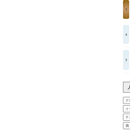
3
4
5
グ
イ
テ
酒