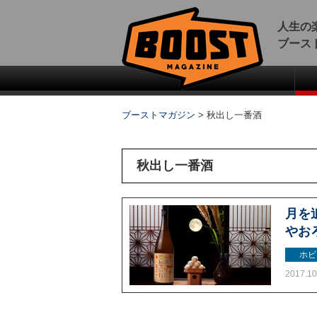
人生の
ブース
ブーストマガジン
>
秋出し一番酒
秋出し一番酒
月を
やお
ホビ
2017.10