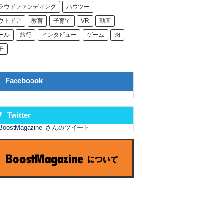
ラウドファンディング
ハウツー
ウトドア
教育
子育て
VR
動画
ール
旅行
インタビュー
ゲーム
肉
子
Faceboook
Twitter
BoostMagazine_さんのツイート