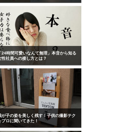
「24時間可愛いなんて無理」本音から知る
女性社員への接し方とは？
我が子の姿を美しく残す！子供の撮影テク
をプロに聞いてきた！