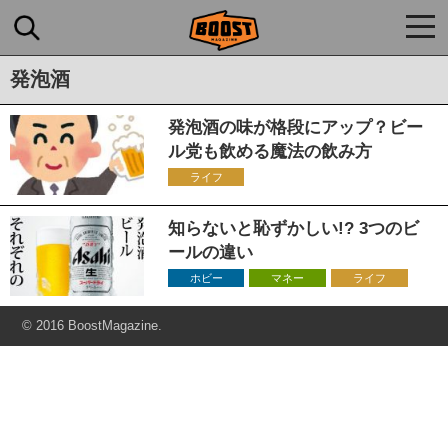
togg
navi
発泡酒
発泡酒の味が格段にアップ？ビー
ル党も飲める魔法の飲み方
ライフ
知らないと恥ずかしい!? 3つのビ
ールの違い
ホビー
マネー
ライフ
© 2016 BoostMagazine.