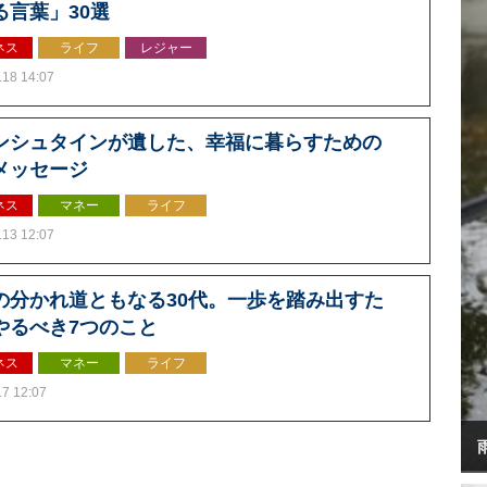
る言葉」30選
ネス
ライフ
レジャー
.18 14:07
ンシュタインが遺した、幸福に暮らすための
メッセージ
ネス
マネー
ライフ
.13 12:07
の分かれ道ともなる30代。一歩を踏み出すた
やるべき7つのこと
ネス
マネー
ライフ
.7 12:07