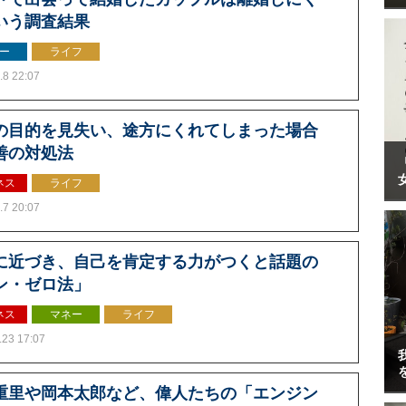
いう調査結果
ー
ライフ
.8 22:07
の目的を見失い、途方にくれてしまった場合
善の対処法
ネス
ライフ
.7 20:07
に近づき、自己を肯定する力がつくと話題の
ン・ゼロ法」
ネス
マネー
ライフ
.23 17:07
重里や岡本太郎など、偉人たちの「エンジン