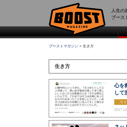
人生の
ブース
ブーストマガジン
>
生き方
生き方
心を
して
ライ
2017.12
ネッ