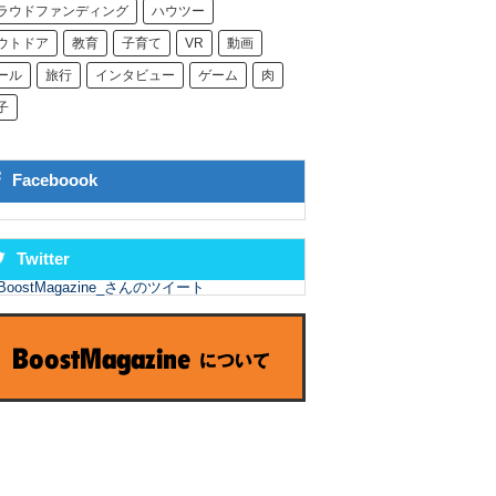
ラウドファンディング
ハウツー
ウトドア
教育
子育て
VR
動画
ール
旅行
インタビュー
ゲーム
肉
子
Faceboook
Twitter
BoostMagazine_さんのツイート