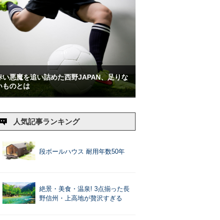
赤い悪魔を追い詰めた西野JAPAN、足りな
いものとは
人気記事ランキング
段ボールハウス 耐用年数50年
絶景・美食・温泉! 3点揃った長
野信州・上高地が贅沢すぎる