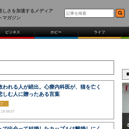
楽しさを加速するメディア
トマガジン
ビジネス
ホビー
ライフ
救われる人が続出。心療内科医が、猫を亡く
悲しむ人に贈ったある言葉
フ
.19 08:07
トで出会って結婚したカップルは離婚しにく