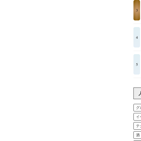
3
4
5
グ
イ
テ
酒