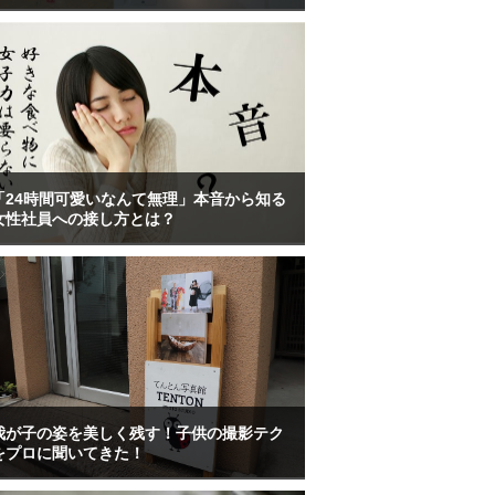
「24時間可愛いなんて無理」本音から知る
女性社員への接し方とは？
我が子の姿を美しく残す！子供の撮影テク
をプロに聞いてきた！