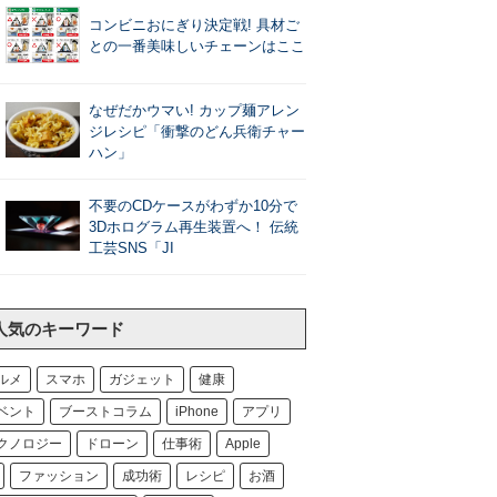
コンビニおにぎり決定戦! 具材ご
との一番美味しいチェーンはここ
なぜだかウマい! カップ麺アレン
ジレシピ「衝撃のどん兵衛チャー
ハン」
不要のCDケースがわずか10分で
3Dホログラム再生装置へ！ 伝統
工芸SNS「JI
人気のキーワード
ルメ
スマホ
ガジェット
健康
ベント
ブーストコラム
iPhone
アプリ
クノロジー
ドローン
仕事術
Apple
ファッション
成功術
レシピ
お酒