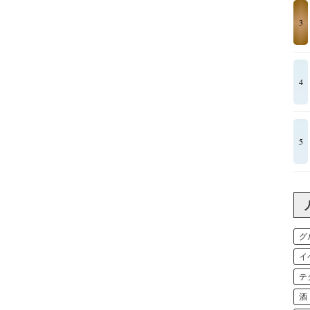
3
4
5
グ
イ
テ
酒