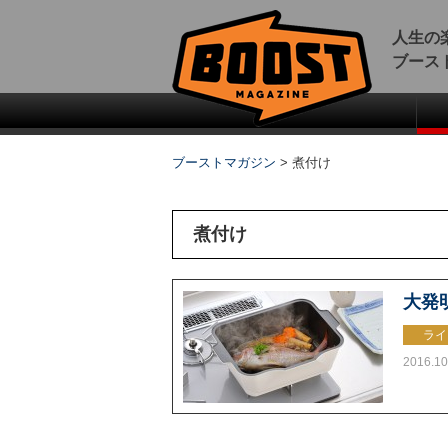
人生の
ブース
ブーストマガジン
>
煮付け
煮付け
大発
ライ
2016.10