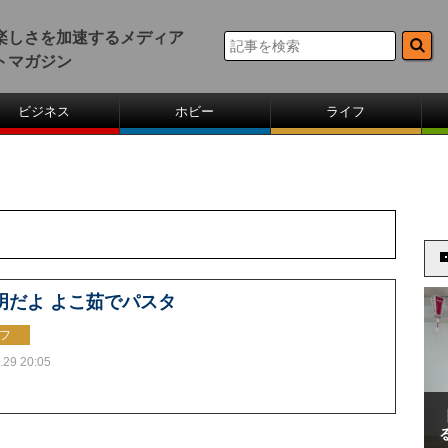
楽しさを加速するメディア
トマガジン
ビジネス
ホビー
ライフ
明だよ よこ茹でパスタ
フ
.29 20:05