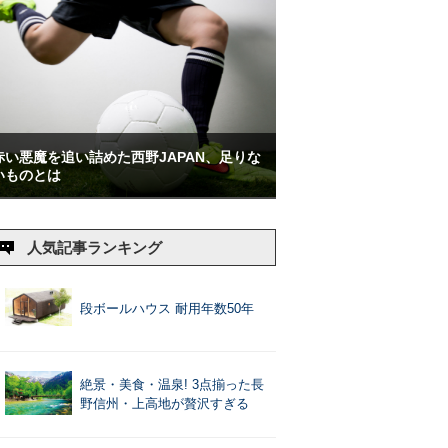
赤い悪魔を追い詰めた西野JAPAN、足りな
いものとは
人気記事ランキング
段ボールハウス 耐用年数50年
絶景・美食・温泉! 3点揃った長
野信州・上高地が贅沢すぎる