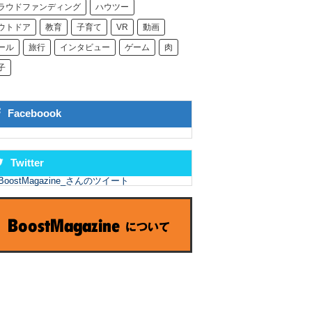
ラウドファンディング
ハウツー
ウトドア
教育
子育て
VR
動画
ール
旅行
インタビュー
ゲーム
肉
子
Faceboook
Twitter
BoostMagazine_さんのツイート