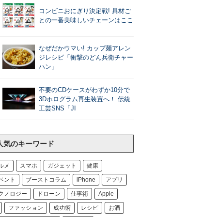
コンビニおにぎり決定戦! 具材ご
との一番美味しいチェーンはここ
なぜだかウマい! カップ麺アレン
ジレシピ「衝撃のどん兵衛チャー
ハン」
不要のCDケースがわずか10分で
3Dホログラム再生装置へ！ 伝統
工芸SNS「JI
人気のキーワード
ルメ
スマホ
ガジェット
健康
ベント
ブーストコラム
iPhone
アプリ
クノロジー
ドローン
仕事術
Apple
ファッション
成功術
レシピ
お酒