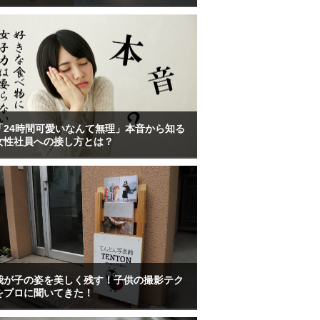
「24時間可愛いなんて無理」本音から知る
女性社員への接し方とは？
我が子の姿を美しく残す！子供の撮影テク
をプロに聞いてきた！