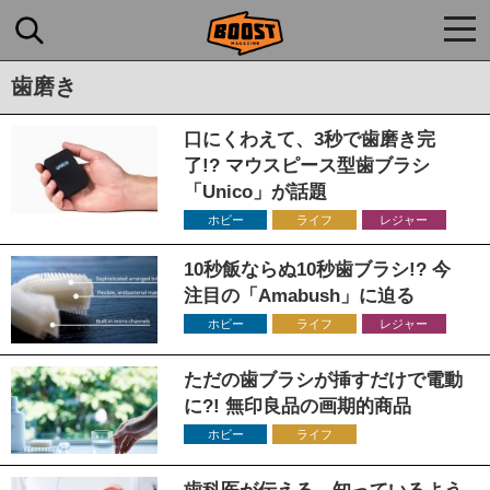
togg
navi
歯磨き
口にくわえて、3秒で歯磨き完
了!? マウスピース型歯ブラシ
「Unico」が話題
ホビー
ライフ
レジャー
10秒飯ならぬ10秒歯ブラシ!? 今
注目の「Amabush」に迫る
ホビー
ライフ
レジャー
ただの歯ブラシが挿すだけで電動
に?! 無印良品の画期的商品
ホビー
ライフ