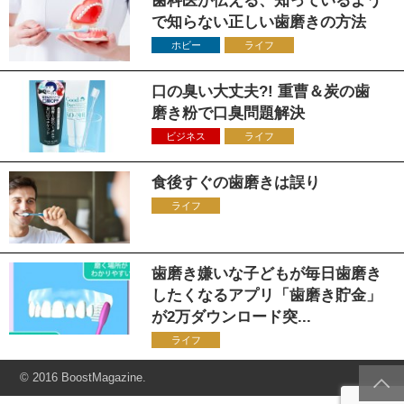
歯科医が伝える、知っているよう
で知らない正しい歯磨きの方法
ホビー
ライフ
口の臭い大丈夫?! 重曹＆炭の歯
磨き粉で口臭問題解決
ビジネス
ライフ
食後すぐの歯磨きは誤り
ライフ
歯磨き嫌いな子どもが毎日歯磨き
したくなるアプリ「歯磨き貯金」
が2万ダウンロード突...
ライフ
© 2016 BoostMagazine.