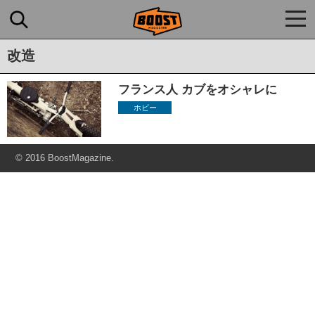
togg
navi
改造
フランス人 カブをオシャレに
ホビー
© 2016 BoostMagazine.