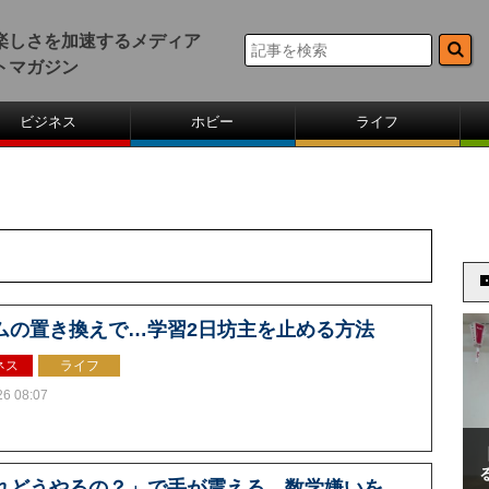
楽しさを加速するメディア
トマガジン
ビジネス
ホビー
ライフ
ムの置き換えで…学習2日坊主を止める方法
ネス
ライフ
26 08:07
れどうやるの？」で手が震える。数学嫌いを