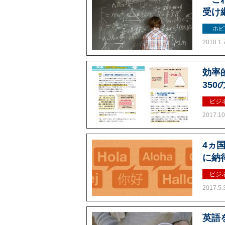
受け
ホビ
2018.1.
効率
35
ビジ
2017.10
4ヵ
に納
ビジ
2017.5.
英語