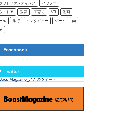
ラウドファンディング
ハウツー
ウトドア
教育
子育て
VR
動画
ール
旅行
インタビュー
ゲーム
肉
子
Faceboook
Twitter
BoostMagazine_さんのツイート