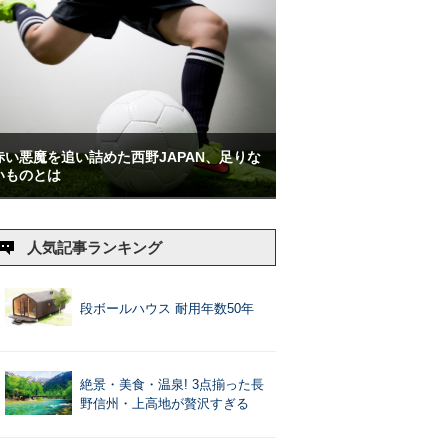
赤い悪魔を追い詰めた西野JAPAN、足りな
いものとは
人気記事ランキング
段ボールハウス 耐用年数50年
絶景・美食・温泉! 3点揃った長
野信州・上高地が贅沢すぎる