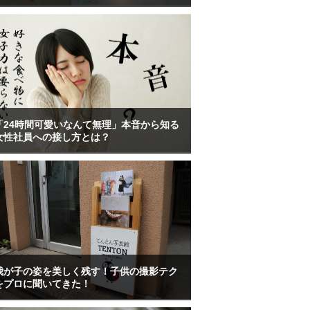
「24時間可愛いなんて無理」本音から知る
女性社員への接し方とは？
我が子の姿を美しく残す！子供の撮影テク
をプロに聞いてきた！