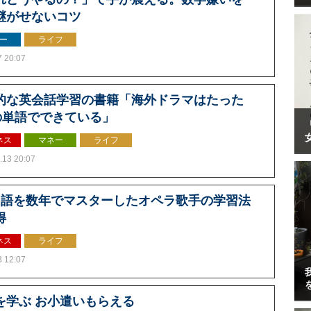
継がせないコツ
ー
ライフ
7 20:07
的な英会話学習の書籍「海外ドラマはたった
0の単語でできている」
ネス
マネー
ライフ
.13 20:07
国語を数年でマスターしたオペラ歌手の学習法
得
ネス
ライフ
3 12:07
を学ぶ お小遣いもらえる