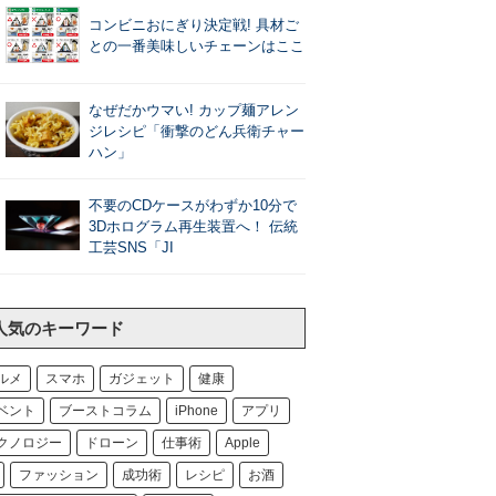
コンビニおにぎり決定戦! 具材ご
との一番美味しいチェーンはここ
なぜだかウマい! カップ麺アレン
ジレシピ「衝撃のどん兵衛チャー
ハン」
不要のCDケースがわずか10分で
3Dホログラム再生装置へ！ 伝統
工芸SNS「JI
人気のキーワード
ルメ
スマホ
ガジェット
健康
ベント
ブーストコラム
iPhone
アプリ
クノロジー
ドローン
仕事術
Apple
ファッション
成功術
レシピ
お酒