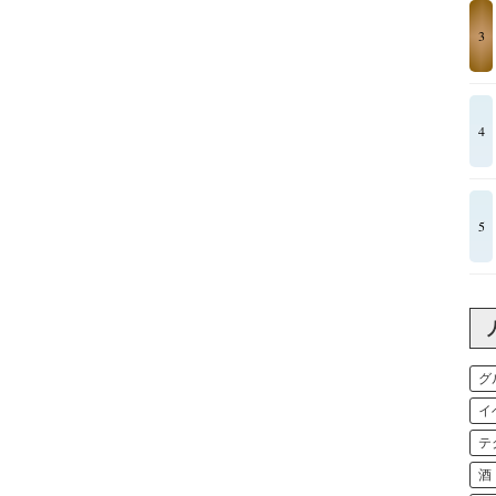
3
4
5
グ
イ
テ
酒