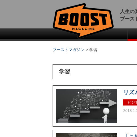
人生の
ブース
ブーストマガジン
>
学習
学習
リズ
ビジ
2018.1.
「こ