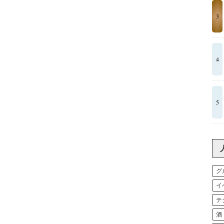
3
4
5
グ
イ
テ
酒