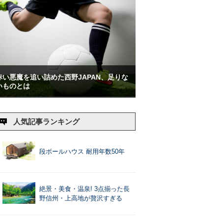
赤い悪魔を追い詰めた西野JAPAN、足りな
いものとは
人気記事ランキング
段ボールハウス 耐用年数50年
絶景・美食・温泉! 3点揃った長
野信州・上高地が贅沢すぎる