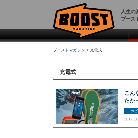
人生の
ブース
ブーストマガジン
>
充電式
充電式
こん
たか
ホビ
2017.11