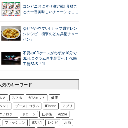
コンビニおにぎり決定戦! 具材ご
との一番美味しいチェーンはここ
なぜだかウマい! カップ麺アレン
ジレシピ「衝撃のどん兵衛チャー
ハン」
不要のCDケースがわずか10分で
3Dホログラム再生装置へ！ 伝統
工芸SNS「JI
人気のキーワード
ルメ
スマホ
ガジェット
健康
ベント
ブーストコラム
iPhone
アプリ
クノロジー
ドローン
仕事術
Apple
ファッション
成功術
レシピ
お酒