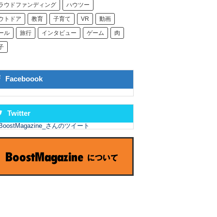
ラウドファンディング
ハウツー
ウトドア
教育
子育て
VR
動画
ール
旅行
インタビュー
ゲーム
肉
子
Faceboook
Twitter
BoostMagazine_さんのツイート