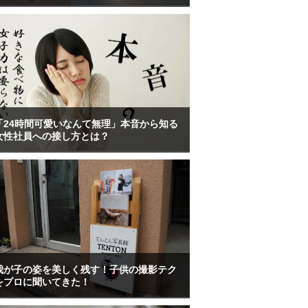
「24時間可愛いなんて無理」本音から知る
女性社員への接し方とは？
我が子の姿を美しく残す！子供の撮影テク
をプロに聞いてきた！