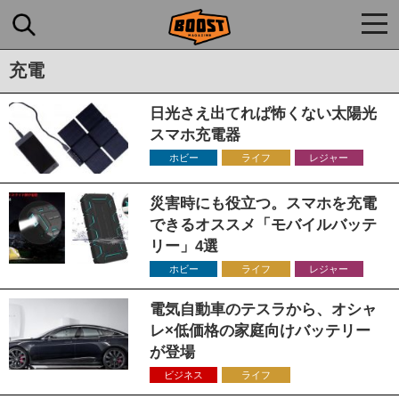
togg
navi
充電
日光さえ出てれば怖くない太陽光
スマホ充電器
ホビー
ライフ
レジャー
災害時にも役立つ。スマホを充電
できるオススメ「モバイルバッテ
リー」4選
ホビー
ライフ
レジャー
電気自動車のテスラから、オシャ
レ×低価格の家庭向けバッテリー
が登場
ビジネス
ライフ