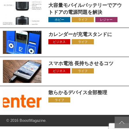
大容量モバイルバッテリーでアウ
トドアの電源問題を解決
ホビー
ライフ
レジャー
カレンダーが充電スタンドに
ビジネス
ライフ
スマホ電池 長持ちさせるコツ
ビジネス
ライフ
散らかるデバイス全部整理
ライフ
© 2016 BoostMagazine.