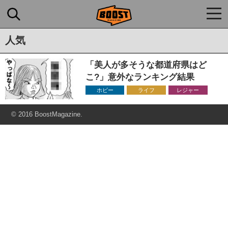
togg
navi
人気
「美人が多そうな都道府県はど
こ?」意外なランキング結果
ホビー
ライフ
レジャー
© 2016 BoostMagazine.