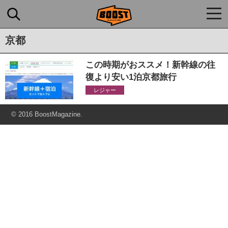
togg
navi
京都
この時期がおススメ！新幹線の往
復より安い1泊京都旅行
レジャー
© 2016 BoostMagazine.