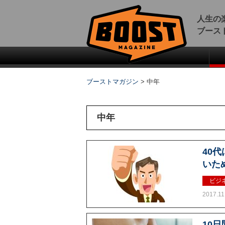
人生の
ブース
ブーストマガジン
>
中年
中年
40
いた
ビジ
2017.11
10