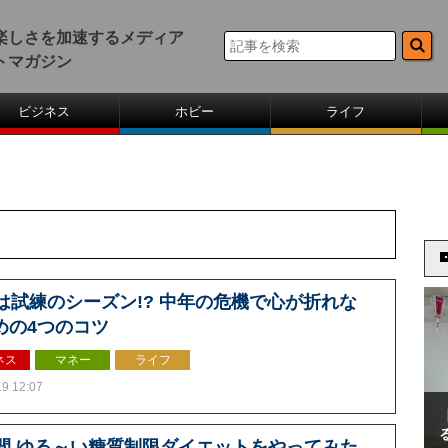
楽しさを加速するメディア
トマガジン
ビジネス
ホビー
ライフ
代は試練のシーズン!? 中年の危機で心が折れな
めの4つのコツ
ネス
マネー
ライフ
.9 12:07
日間 ゆる～い糖質制限ダイエットをやってみた