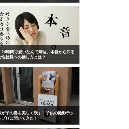
「24時間可愛いなんて無理」本音から知る
女性社員への接し方とは？
我が子の姿を美しく残す！子供の撮影テク
をプロに聞いてきた！