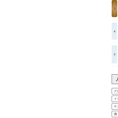
3
4
5
グ
イ
テ
酒