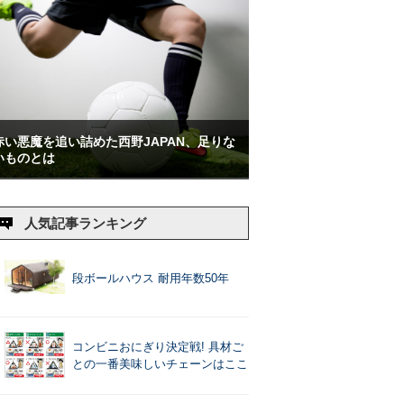
赤い悪魔を追い詰めた西野JAPAN、足りな
いものとは
人気記事ランキング
段ボールハウス 耐用年数50年
コンビニおにぎり決定戦! 具材ご
との一番美味しいチェーンはここ