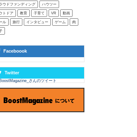
ラウドファンディング
ハウツー
ウトドア
教育
子育て
VR
動画
ール
旅行
インタビュー
ゲーム
肉
子
Faceboook
Twitter
BoostMagazine_さんのツイート