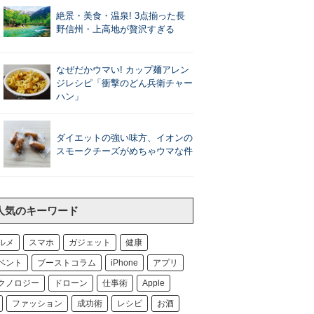
絶景・美食・温泉! 3点揃った長
野信州・上高地が贅沢すぎる
なぜだかウマい! カップ麺アレン
ジレシピ「衝撃のどん兵衛チャー
ハン」
ダイエットの強い味方、イオンの
スモークチーズがめちゃウマな件
人気のキーワード
ルメ
スマホ
ガジェット
健康
ベント
ブーストコラム
iPhone
アプリ
クノロジー
ドローン
仕事術
Apple
ファッション
成功術
レシピ
お酒