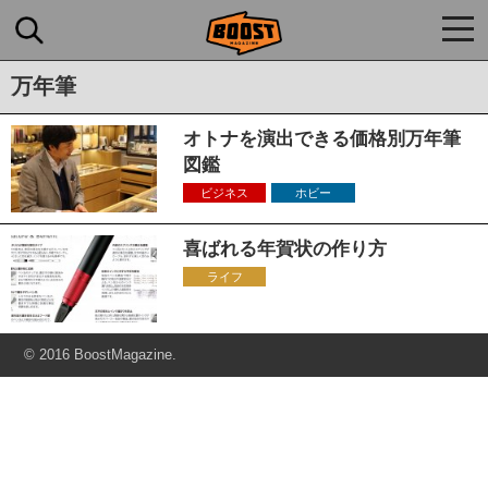
togg
navi
万年筆
オトナを演出できる価格別万年筆
図鑑
ビジネス
ホビー
喜ばれる年賀状の作り方
ライフ
© 2016 BoostMagazine.