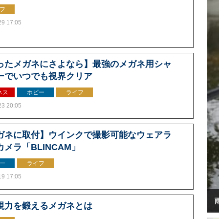
フ
29 17:05
ったメガネにさよなら】最強のメガネ用シャ
ーでいつでも視界クリア
ネス
ホビー
ライフ
23 20:05
ガネに取付】ウインクで撮影可能なウェアラ
メラ「BLINCAM」
ー
ライフ
19 17:05
視力を鍛えるメガネとは