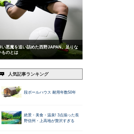
赤い悪魔を追い詰めた西野JAPAN、足りな
いものとは
人気記事ランキング
段ボールハウス 耐用年数50年
絶景・美食・温泉! 3点揃った長
野信州・上高地が贅沢すぎる