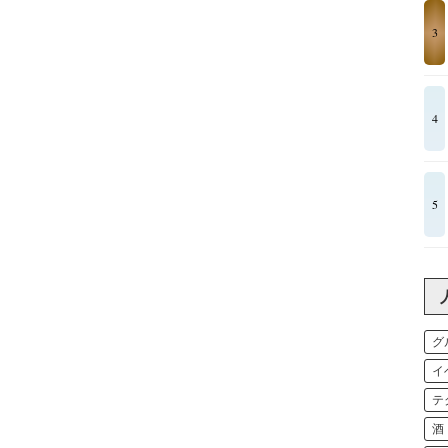
3
4
5
グ
イ
テ
酒