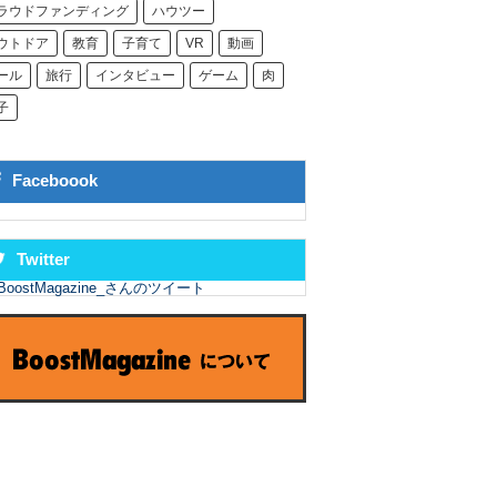
ラウドファンディング
ハウツー
ウトドア
教育
子育て
VR
動画
ール
旅行
インタビュー
ゲーム
肉
子
Faceboook
Twitter
BoostMagazine_さんのツイート