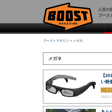
人生の
ブース
ブーストマガジン
>
メガネ
メガネ
【2
い映
ライ
2018.1.
あら