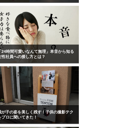
「24時間可愛いなんて無理」本音から知る
女性社員への接し方とは？
我が子の姿を美しく残す！子供の撮影テク
をプロに聞いてきた！