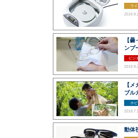
ライ
2016.9.
【曇
ンプ
ビジ
2016.9.
【メ
ブルカ
ホビ
2016.7.
動体