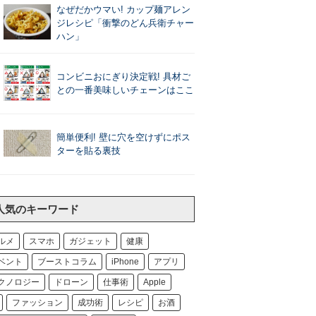
なぜだかウマい! カップ麺アレン
ジレシピ「衝撃のどん兵衛チャー
ハン」
コンビニおにぎり決定戦! 具材ご
との一番美味しいチェーンはここ
簡単便利! 壁に穴を空けずにポス
ターを貼る裏技
人気のキーワード
ルメ
スマホ
ガジェット
健康
ベント
ブーストコラム
iPhone
アプリ
クノロジー
ドローン
仕事術
Apple
ファッション
成功術
レシピ
お酒