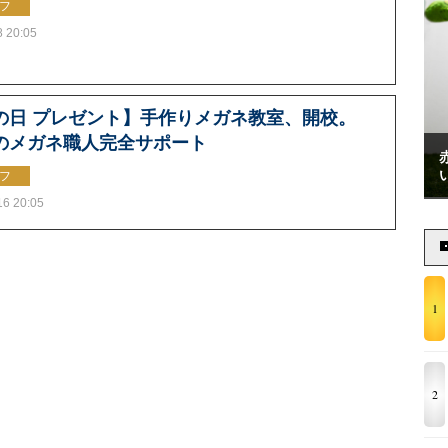
フ
8 20:05
の日 プレゼント】手作りメガネ教室、開校。
のメガネ職人完全サポート
フ
16 20:05
1
2