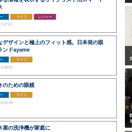
ス
ー
ライフ
レジャー
.7 17:07
なデザインと極上のフィット感。日本発の眼
ンドayame
ー
ライフ
10 08:07
きのための眼鏡
ー
ライフ
16 20:05
ネ屋の洗浄機が家庭に