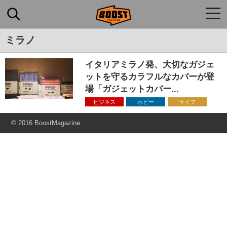
togg
navi
ミラノ
イタリアミラノ発、大切なガジェ
ットを守るカラフルなカバーが登
場「ガジェットカバー...
ビジネス
ホビー
ライフ
© 2016 BoostMagazine.