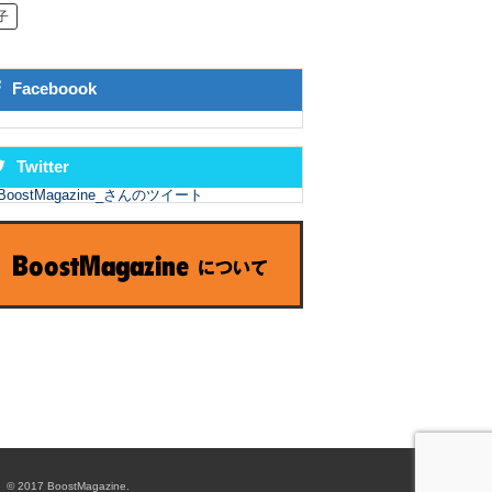
子
Faceboook
Twitter
BoostMagazine_さんのツイート
© 2017 BoostMagazine.