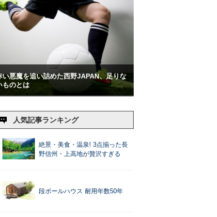
赤い悪魔を追い詰めた西野JAPAN、足りな
いものとは
人気記事ランキング
絶景・美食・温泉! 3点揃った長
野信州・上高地が贅沢すぎる
段ボールハウス 耐用年数50年