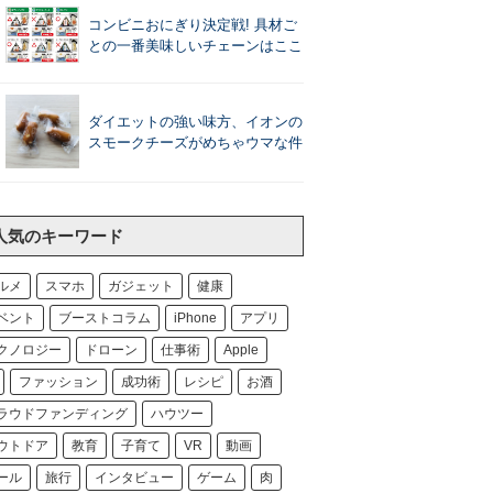
コンビニおにぎり決定戦! 具材ご
との一番美味しいチェーンはここ
ダイエットの強い味方、イオンの
スモークチーズがめちゃウマな件
人気のキーワード
ルメ
スマホ
ガジェット
健康
ベント
ブーストコラム
iPhone
アプリ
クノロジー
ドローン
仕事術
Apple
ファッション
成功術
レシピ
お酒
ラウドファンディング
ハウツー
ウトドア
教育
子育て
VR
動画
ール
旅行
インタビュー
ゲーム
肉