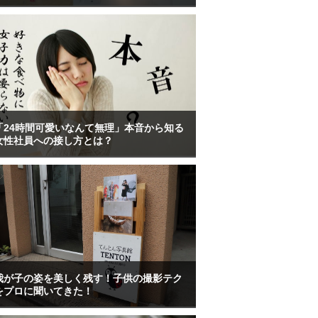
「24時間可愛いなんて無理」本音から知る
女性社員への接し方とは？
我が子の姿を美しく残す！子供の撮影テク
をプロに聞いてきた！