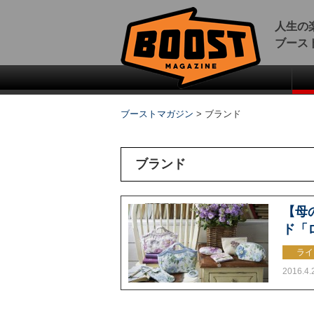
人生の
ブース
ブーストマガジン
>
ブランド
ブランド
【母
ド「
ライ
2016.4.