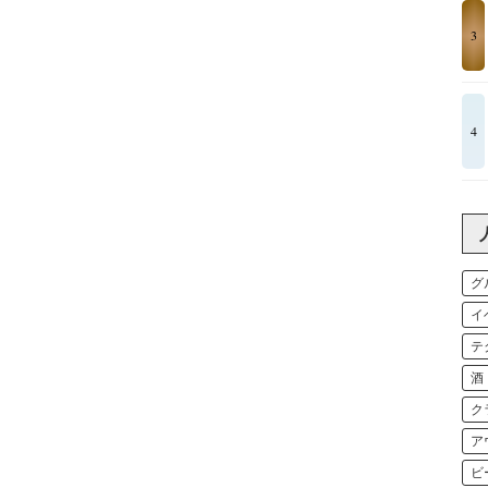
3
4
グ
イ
テ
酒
ク
ア
ビ