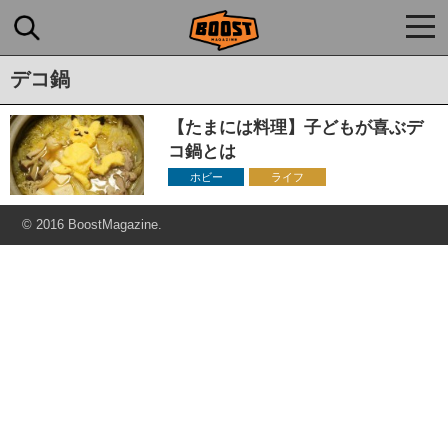
togg
navi
デコ鍋
【たまには料理】子どもが喜ぶデ
コ鍋とは
ホビー
ライフ
© 2016 BoostMagazine.