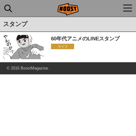
togg
navi
スタンプ
60年代アニメのLINEスタンプ
ライフ
© 2016 BoostMagazine.