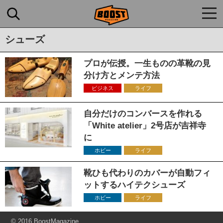
togg
navi
シューズ
プロが伝授。一生ものの革靴の見
分け方とメンテ方法
ビジネス
ライフ
自分だけのコンバースを作れる
「White atelier」2号店が吉祥寺
に
ホビー
ライフ
靴ひも代わりのカバーが自動フィ
ットするハイテクシューズ
ホビー
ライフ
© 2016 BoostMagazine.