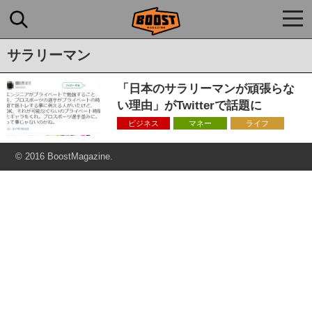
togg
navi
サラリーマン
「日本のサラリーマンが頑張らな
い理由」がTwitterで話題に
ビジネス
マネー
ライフ
© 2016 BoostMagazine.