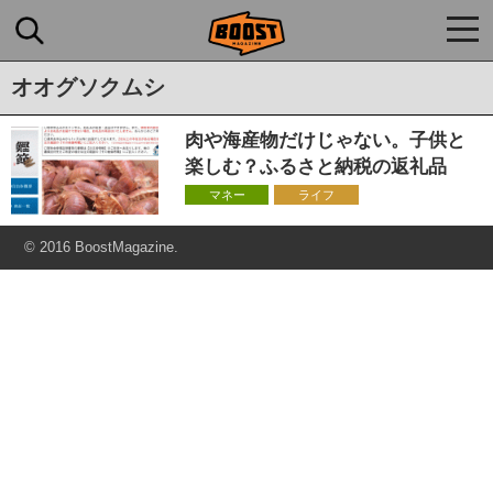
togg
navi
オオグソクムシ
肉や海産物だけじゃない。子供と
楽しむ？ふるさと納税の返礼品
マネー
ライフ
© 2016 BoostMagazine.