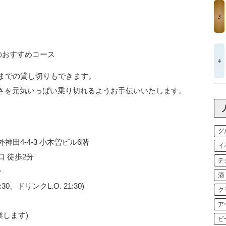
3
のおすすめコース
4
名までの貸し切りもできます。
さを元気いっぱい乗り切れるようお手伝いいたします。
グ
神田4-4-3 小木曽ビル6階
イ
口 徒歩2分
テ
分
酒
30、ドリンクL.O. 21:30)
ク
ア
します)
ビ