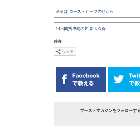
油そば ローストビーフのせたら
14日間熟成肉の丼 新大久保
共有:
シェア
ブーストマガジンをフォローす