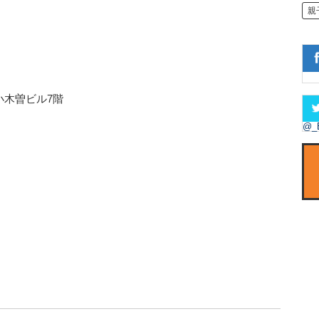
親
 小木曽ビル7階
@_