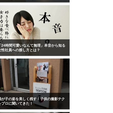
「24時間可愛いなんて無理」本音から知る
女性社員への接し方とは？
我が子の姿を美しく残す！子供の撮影テク
をプロに聞いてきた！