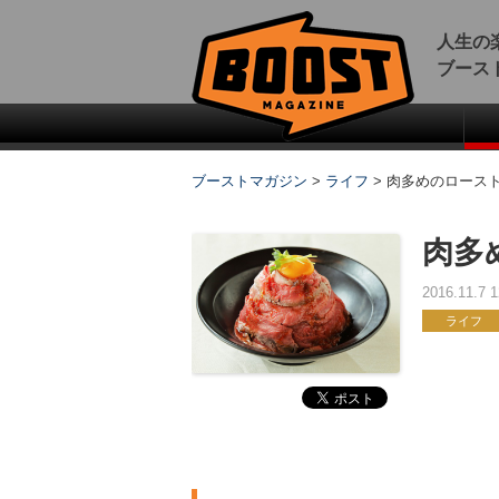
人生の
ブース
ブーストマガジン
>
ライフ
>
肉多めのロース
肉多
2016.11.7
ライフ