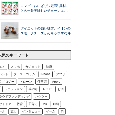
コンビニおにぎり決定戦! 具材ご
との一番美味しいチェーンはここ
ダイエットの強い味方、イオンの
スモークチーズがめちゃウマな件
人気のキーワード
ルメ
スマホ
ガジェット
健康
ベント
ブーストコラム
iPhone
アプリ
クノロジー
ドローン
仕事術
Apple
ファッション
成功術
レシピ
お酒
ラウドファンディング
ハウツー
ウトドア
教育
子育て
VR
動画
ール
旅行
インタビュー
ゲーム
肉