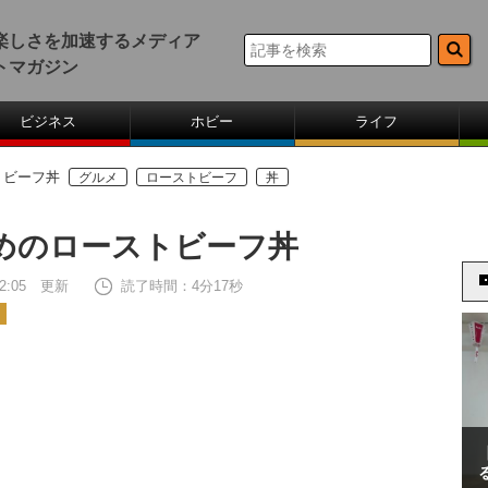
楽しさを加速するメディア
トマガジン
ビジネス
ホビー
ライフ
トビーフ丼
グルメ
ローストビーフ
丼
めのローストビーフ丼
 12:05 更新
読了時間：4分17秒