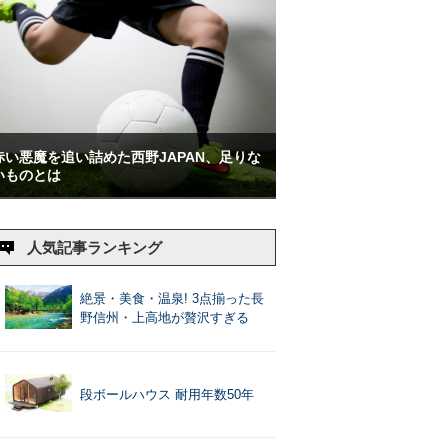
赤い悪魔を追い詰めた西野JAPAN、足りな
いものとは
人気記事ランキング
絶景・美食・温泉! 3点揃った長
野信州・上高地が贅沢すぎる
段ボールハウス 耐用年数50年