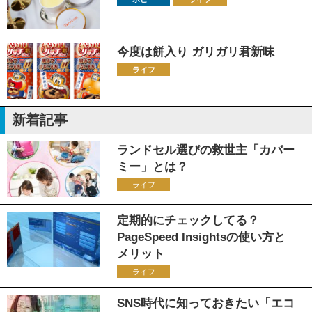
今度は餅入り ガリガリ君新味
ライフ
新着記事
ランドセル選びの救世主「カバー
ミー」とは？
ライフ
定期的にチェックしてる？
PageSpeed Insightsの使い方と
メリット
ライフ
SNS時代に知っておきたい「エコ