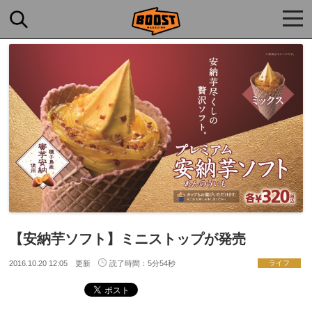
togg
navi
【安納芋ソフト】ミニストップが発売
2016.10.20 12:05 更新
読了時間：5分54秒
ライフ