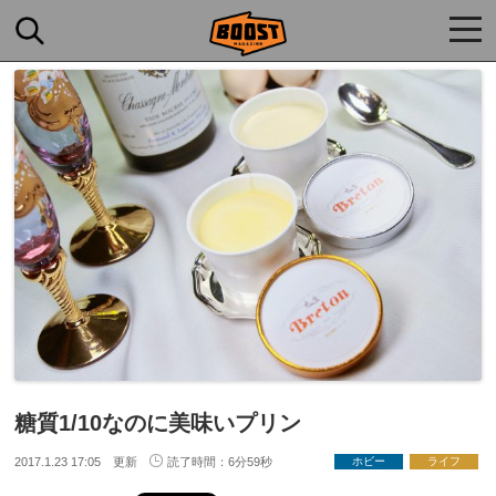
togg
navi
糖質1/10なのに美味いプリン
2017.1.23 17:05 更新
読了時間：6分59秒
ホビー
ライフ