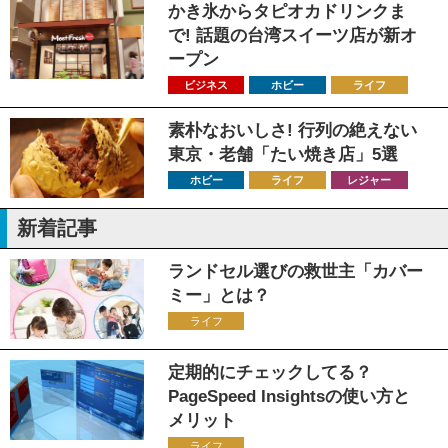
かき氷からタピオカドリンクま
で! 話題の台湾スイーツ店が新オ
ープン
ビジネス
ホビー
ライフ
素朴なおいしさ! 行列の絶えない
東京・老舗「たい焼き店」5選
ホビー
ライフ
レジャー
新着記事
ランドセル選びの救世主「カバー
ミー」とは？
ライフ
定期的にチェックしてる？
PageSpeed Insightsの使い方と
メリット
ライフ