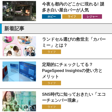
今夜も都内のどこかに現れる! 謎
多き白い屋台バーが人気
ホビー
ライフ
レジャー
新着記事
ランドセル選びの救世主「カバー
ミー」とは？
ライフ
定期的にチェックしてる？
PageSpeed Insightsの使い方と
メリット
ライフ
SNS時代に知っておきたい「エコ
ーチェンバー現象」
ライフ