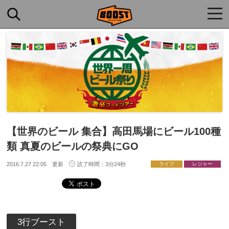
togg
navi
【世界のビール 集合】高田馬場にビール100種
類 真夏のビールの祭典にGO
2016.7.27 22:05 更新
読了時間：3分24秒
ライフ
レジャー
3行ブースト