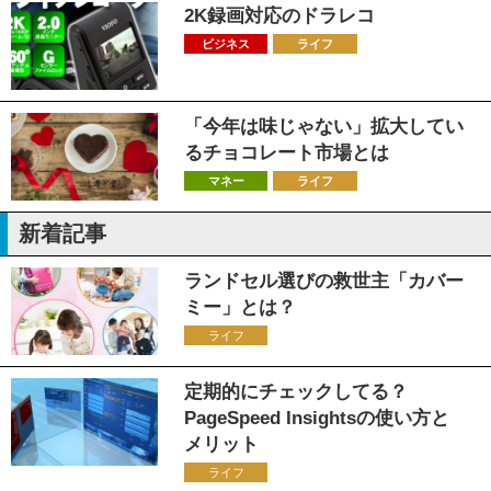
2K録画対応のドラレコ
ビジネス
ライフ
「今年は味じゃない」拡大してい
るチョコレート市場とは
マネー
ライフ
新着記事
ランドセル選びの救世主「カバー
ミー」とは？
ライフ
定期的にチェックしてる？
PageSpeed Insightsの使い方と
メリット
ライフ