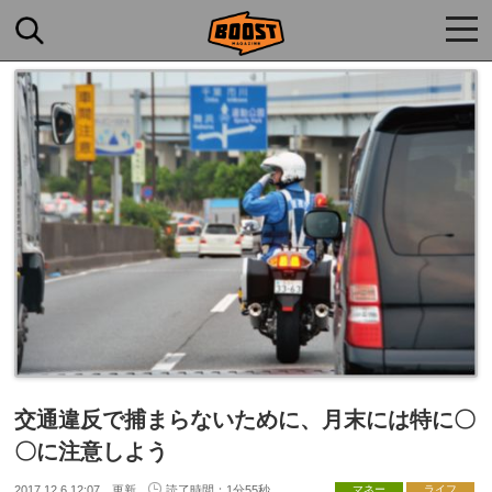
togg
navi
交通違反で捕まらないために、月末には特に〇
〇に注意しよう
2017.12.6 12:07 更新
読了時間：1分55秒
マネー
ライフ