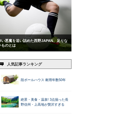
赤い悪魔を追い詰めた西野JAPAN、足りな
いものとは
人気記事ランキング
段ボールハウス 耐用年数50年
絶景・美食・温泉! 3点揃った長
野信州・上高地が贅沢すぎる