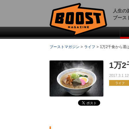
人生の
ブース
ブーストマガジン
>
ライフ
>
1万2千食から選
1万
2017.3.1 
ライフ