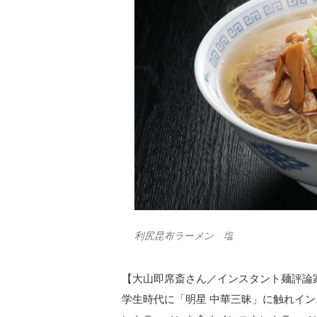
利尻昆布ラーメン 塩
【大山即席斎さん／インスタント麺評論
学生時代に「明星 中華三昧」に触れイン