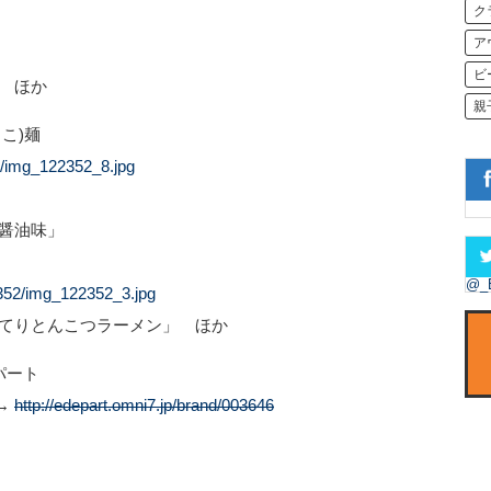
ク
ア
ビ
 ほか
親
こ)麺
2/img_122352_8.jpg
醤油味」
@_
2352/img_122352_3.jpg
てりとんこつラーメン」 ほか
パート
→
http://edepart.omni7.jp/brand/003646