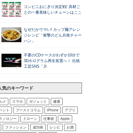
コンビニおにぎり決定戦! 具材ご
との一番美味しいチェーンはここ
なぜだかウマい! カップ麺アレン
ジレシピ「衝撃のどん兵衛チャー
ハン」
不要のCDケースがわずか10分で
3Dホログラム再生装置へ！ 伝統
工芸SNS「JI
人気のキーワード
ルメ
スマホ
ガジェット
健康
ベント
ブーストコラム
iPhone
アプリ
クノロジー
ドローン
仕事術
Apple
ファッション
成功術
レシピ
お酒