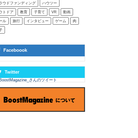
ラウドファンディング
ハウツー
ウトドア
教育
子育て
VR
動画
ール
旅行
インタビュー
ゲーム
肉
子
Faceboook
Twitter
BoostMagazine_さんのツイート