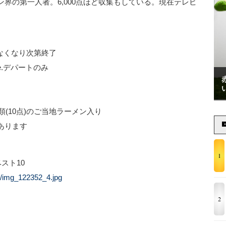
界の第一人者。6,000点ほど収集もしている。現在テレビ
※なくなり次第終了
.デパートのみ
類(10点)のご当地ラーメン入り
あります
1
ベスト10
2/img_122352_4.jpg
2