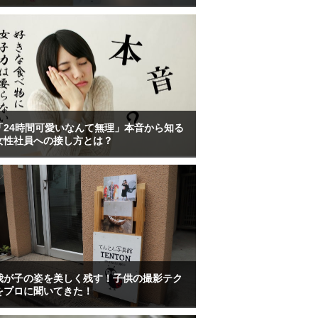
「24時間可愛いなんて無理」本音から知る
女性社員への接し方とは？
我が子の姿を美しく残す！子供の撮影テク
をプロに聞いてきた！