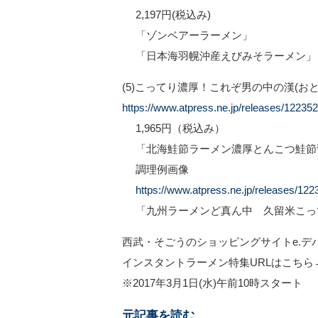
2,197円(税込み)
「ゾンベアーラーメン」
「日本海羽幌沖産えびみそラーメン」
(5)こってり濃厚！これぞ男の中の漢(おと
https://www.atpress.ne.jp/releases/12235
1,965円（税込み）
「北海鮭節ラーメン濃厚とんこつ鮭節
調理例画像
https://www.atpress.ne.jp/releases/12
「九州ラーメンど真ん中 久留米こっ
西武・そごうのショッピングサイトe.デ
インスタントラーメン特集URLはこちら
※2017年3月1日(水)午前10時スタート
元記事を読む