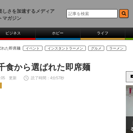
楽しさを加速するメディア
トマガジン
ビジネス
ホビー
ライフ
ばれた即席麺
イベント
インスタントラーメン
グルメ
ラーメン
2千食から選ばれた即席麺
12:05 更新
読了時間：4分57秒