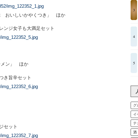
2352/img_122352_1.jpg
3
 おいしいかやくつき」 ほか
アレンジ女子も大満足セット
4
2/img_122352_5.jpg
5
メン」 ほか
みつき旨辛セット
2/img_122352_6.jpg
グ
イ
テ
ージセット
酒
2/img_122352_7.jpg