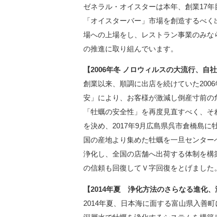
ゼネラル・オイスターは本年、創業17年
「オイスターバー」市場を創造するべく出
場への上場をし、レストラン事業のみな
の推進に取り組んでいます。
【2006年冬 ノロウィルスの大流行、
創業以来、順調に出店を続けていた200
安」により、お客様が激減し倒産寸前の
「牡蠣の安全性」を再度見直すべく、そ
を決め、2017年9月広島県呉市倉橋島
国の産地より集めた牡蠣を一旦センター
浄化し、全国の店舗へ出荷する体制を構
の信頼も回復してＶ字回復をとげました。
【2014年夏 浄化方法のさらなる進化
2014年夏、日本海に面する富山県入善