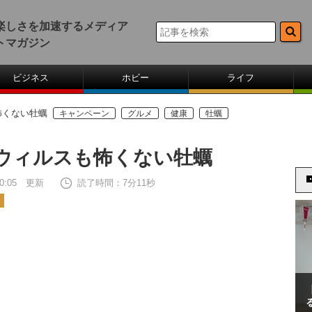
楽しさを加速するメディア
トマガジン
ビジネス
ホビー
ライフ
怖くない牡蠣
キャンペーン
グルメ
健康
牡蠣
ウィルスも怖くない牡蠣
 20:05 更新
読了時間：7分11秒