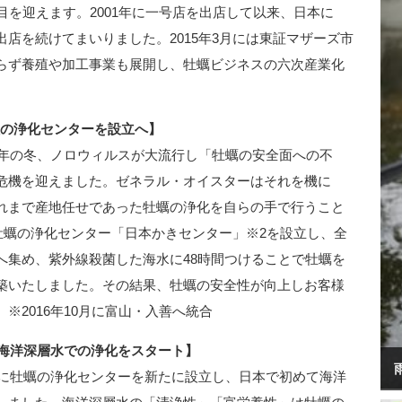
目を迎えます。2001年に一号店を出店して以来、日本に
店を続けてまいりました。2015年3月には東証マザーズ市
らず養殖や加工事業も展開し、牡蠣ビジネスの六次産業化
自社の浄化センターを設立へ】
6年の冬、ノロウィルスが大流行し「牡蠣の安全面への不
危機を迎えました。ゼネラル・オイスターはそれを機に
れまで産地任せであった牡蠣の浄化を自らの手で行うこと
に牡蠣の浄化センター「日本かきセンター」※2を設立し、全
へ集め、紫外線殺菌した海水に48時間つけることで牡蠣を
築いたしました。その結果、牡蠣の安全性が向上しお客様
※2016年10月に富山・入善へ統合
、海洋深層水での浄化をスタート】
町に牡蠣の浄化センターを新たに設立し、日本で初めて海洋