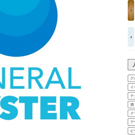
3
4
グ
イ
テ
酒
ク
ア
ビ