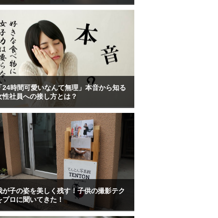
「24時間可愛いなんて無理」本音から知る
女性社員への接し方とは？
我が子の姿を美しく残す！子供の撮影テク
をプロに聞いてきた！