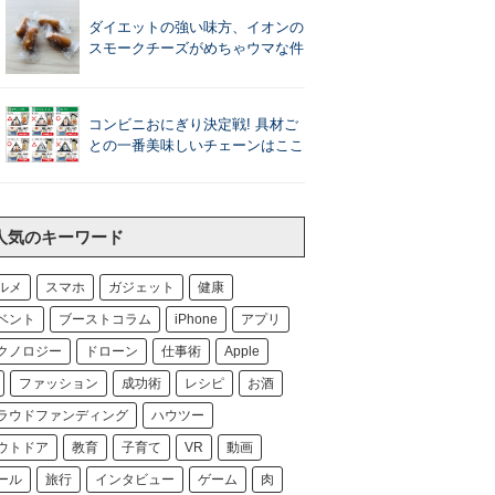
ダイエットの強い味方、イオンの
スモークチーズがめちゃウマな件
コンビニおにぎり決定戦! 具材ご
との一番美味しいチェーンはここ
人気のキーワード
ルメ
スマホ
ガジェット
健康
ベント
ブーストコラム
iPhone
アプリ
クノロジー
ドローン
仕事術
Apple
ファッション
成功術
レシピ
お酒
ラウドファンディング
ハウツー
ウトドア
教育
子育て
VR
動画
ール
旅行
インタビュー
ゲーム
肉