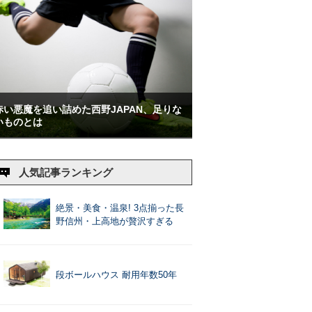
赤い悪魔を追い詰めた西野JAPAN、足りな
いものとは
人気記事ランキング
絶景・美食・温泉! 3点揃った長
野信州・上高地が贅沢すぎる
段ボールハウス 耐用年数50年