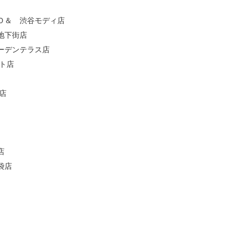
Ｏ＆ 渋谷モディ店
地下街店
ーデンテラス店
ト店
店
店
袋店