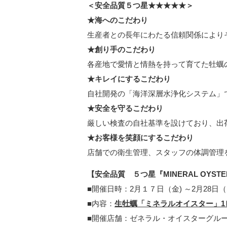
＜安全品質５つ星★★★★★＞
★海へのこだわり
生産者との長年にわたる信頼関係により
★創り手のこだわり
各産地で愛情と情熱を持って育てた牡蠣
★キレイにするこだわり
自社開発の「海洋深層水浄化システム」
★安全を守るこだわり
厳しい検査の自社基準を設けており、出
★お客様を笑顔にするこだわり
店舗での衛生管理、スタッフの体調管理
【安全品質 ５つ星『MINERAL OY
■開催日時：2月１７日（金) ～2月28日
■内容：
生牡蠣「ミネラルオイスター」1ピ
■開催店舗：ゼネラル・オイスターグルー