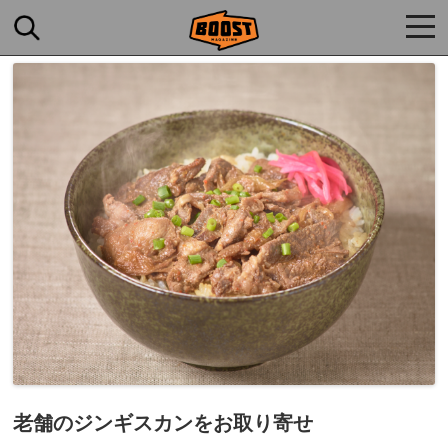
togg
navi
老舗のジンギスカンをお取り寄せ