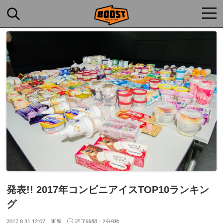
togg
navi
発表!! 2017年コンビニアイスTOP10ランキン
グ
2017.8.31 12:07 更新
読了時間：2分9秒