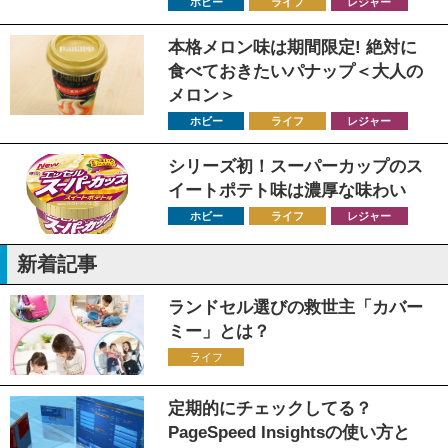
ホビー
ライフ
レジャー
本格メロン味は期間限定! 絶対に
食べておきたいパナップ＜大人の
メロン＞
ホビー
ライフ
レジャー
シリーズ初！スーパーカップのス
イートポテト味は濃厚な味わい
ホビー
ライフ
レジャー
新着記事
ランドセル選びの救世主「カバー
ミー」とは？
ライフ
定期的にチェックしてる？
PageSpeed Insightsの使い方と