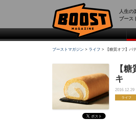
人生の
ブース
ブーストマガジン
>
ライフ
>
【糖質オフ】パ
【糖
キ
2016.12.2
ライフ