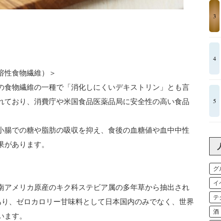
3
4
溶性食物繊維）＞
の食物繊維の一種で「消化しにくいデキストリン」とも言
5
れており、消費庁や米国食品医薬品局に安全性の高い食品
小腸での糖や脂肪の吸収を抑え、食後の血糖値や血中中性
果があります。
グ
イ
南アメリカ原産のキク科ステビア属の多年草から抽出され
テ
があり、ゼロカロリー甘味料として日本国内のみでなく、世界
酒
います。