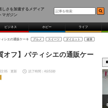
楽しさを加速するメディア
トマガジン
ビジネス
ホビー
ライフ
ティシエの通販ケーキ
グルメ
スイーツ
ダイエット
健康
質オフ】パティシエの通販ケー
9 22:05 更新
読了時間：4分51秒