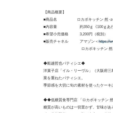
【商品概要】
■商品名 ロカボキッチン 然 -zen
■内容量 約350ｇ《100ｇあたり
■希望小売価格 3,200円（税別）
■販売チャネル アマゾン＜
https:/
ロカボキッチン 然-zen
◆船越哲也パティシエ◆
洋菓子店「イル・リーヴル」（大阪府三
業を重ねたパティシエ。
季節感を大切に旬の素材を使ったケーキ
◆◆低糖質食専門店 「ロカボキッチン 然-
糖質が高いものは一切置かず、甘味があ