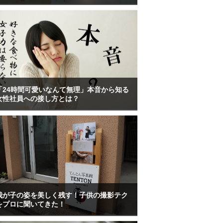
「24時間可愛いなんて無理」本音から知る
女性社員への接し方とは？
我が子の姿を美しく残す！子供の撮影テク
をプロに聞いてきた！