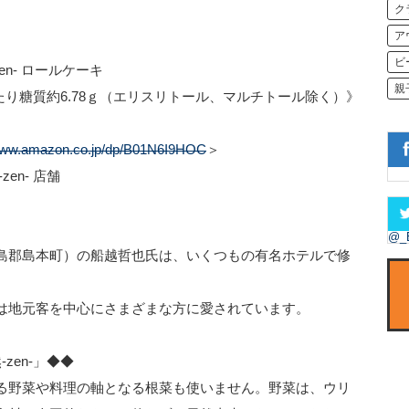
ク
ア
ビ
- ロールケーキ
親
糖質約6.78ｇ（エリスリトール、マルチトール除く）》
/www.amazon.co.jp/dp/B01N6I9HOC
＞
- 店舗
@_
島郡島本町）の船越哲也氏は、いくつもの有名ホテルで修
は地元客を中心にさまざまな方に愛されています。
zen-」◆◆
る野菜や料理の軸となる根菜も使いません。野菜は、ウリ