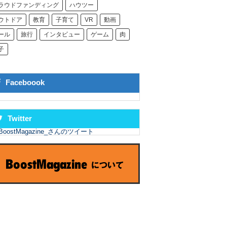
ラウドファンディング
ハウツー
ウトドア
教育
子育て
VR
動画
ール
旅行
インタビュー
ゲーム
肉
子
Faceboook
Twitter
BoostMagazine_さんのツイート