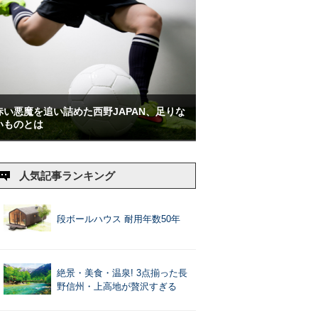
赤い悪魔を追い詰めた西野JAPAN、足りな
いものとは
人気記事ランキング
段ボールハウス 耐用年数50年
絶景・美食・温泉! 3点揃った長
野信州・上高地が贅沢すぎる