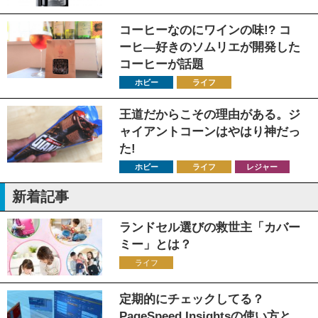
コーヒーなのにワインの味!? コ
ーヒ―好きのソムリエが開発した
コーヒーが話題
ホビー
ライフ
王道だからこその理由がある。ジ
ャイアントコーンはやはり神だっ
た!
ホビー
ライフ
レジャー
新着記事
ランドセル選びの救世主「カバー
ミー」とは？
ライフ
定期的にチェックしてる？
PageSpeed Insightsの使い方と