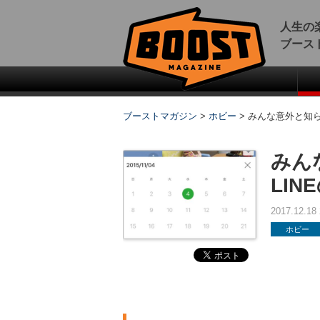
人生の
ブース
ブーストマガジン
>
ホビー
>
みんな意外と知ら
みん
LI
2017.12.1
ホビー