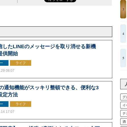
3
4
信したLINEのメッセージを取り消せる新機
提供開始
5
ー
ライフ
.29 08:07
NEの通知機能がスッキリ整頓できる、便利な3
設定方法
グ
ー
ライフ
イ
.14 17:07
テ
酒