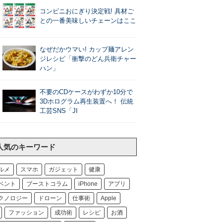
コンビニおにぎり決定戦! 具材ご
との一番美味しいチェーンはここ
なぜだかウマい! カップ麺アレン
ジレシピ「衝撃のどん兵衛チャー
ハン」
不要のCDケースがわずか10分で
3Dホログラム再生装置へ！ 伝統
工芸SNS「JI
人気のキーワード
ルメ
スマホ
ガジェット
健康
ベント
ブーストコラム
iPhone
アプリ
クノロジー
ドローン
仕事術
Apple
ファッション
成功術
レシピ
お酒