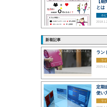
【期
とは
ホビ
2018.1.
新着記事
ラン
ライ
2025.6.
定期的
使い
ライ