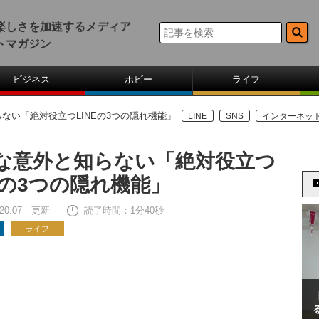
楽しさを加速するメディア
トマガジン
ビジネス
ホビー
ライフ
ない「絶対役立つLINEの3つの隠れ機能」
LINE
SNS
インターネッ
な意外と知らない「絶対役立つ
NEの3つの隠れ機能」
8 20:07 更新
読了時間：1分40秒
ライフ