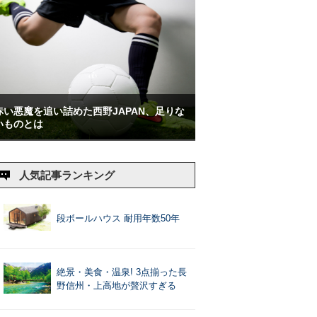
赤い悪魔を追い詰めた西野JAPAN、足りな
いものとは
人気記事ランキング
段ボールハウス 耐用年数50年
絶景・美食・温泉! 3点揃った長
野信州・上高地が贅沢すぎる