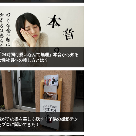
「24時間可愛いなんて無理」本音から知る
女性社員への接し方とは？
我が子の姿を美しく残す！子供の撮影テク
をプロに聞いてきた！