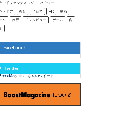
ラウドファンディング
ハウツー
ウトドア
教育
子育て
VR
動画
ール
旅行
インタビュー
ゲーム
肉
子
Faceboook
Twitter
BoostMagazine_さんのツイート