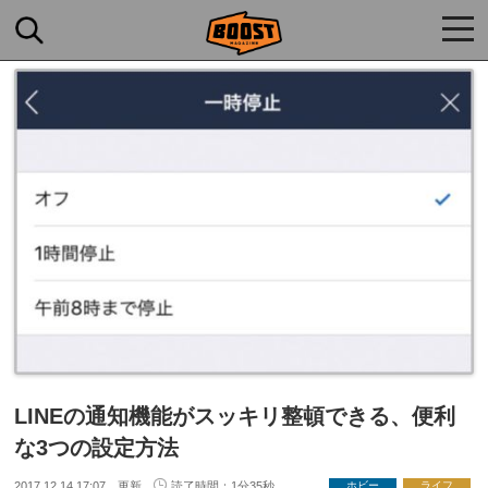
togg
navi
LINEの通知機能がスッキリ整頓できる、便利
な3つの設定方法
2017.12.14 17:07 更新
読了時間：1分35秒
ホビー
ライフ