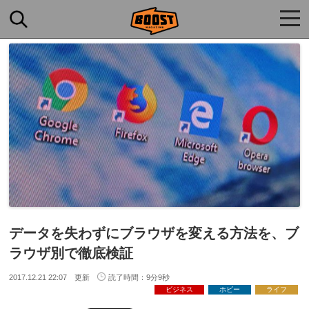
togg
navi
データを失わずにブラウザを変える方法を、ブ
ラウザ別で徹底検証
2017.12.21 22:07 更新
読了時間：9分9秒
ビジネス
ホビー
ライフ