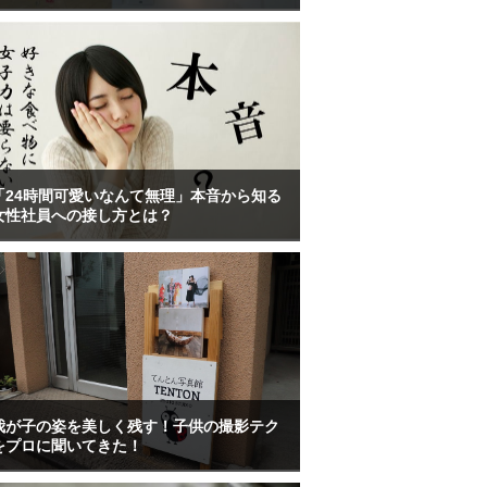
「24時間可愛いなんて無理」本音から知る
女性社員への接し方とは？
我が子の姿を美しく残す！子供の撮影テク
をプロに聞いてきた！