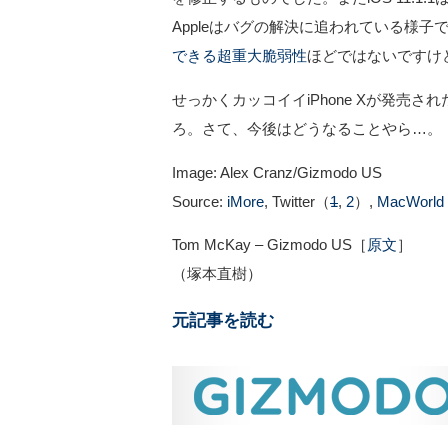
Appleはバグの解決に追われている様子です。
できる超重大脆弱性
ほどではないですけ
せっかくカッコイイiPhone Xが発売さ
ろ。さて、今後はどうなることやら…。
Image: Alex Cranz/Gizmodo US
Source:
iMore
, Twitter（
1
,
2
）,
MacWorld
Tom McKay – Gizmodo US［
原文
］
（塚本直樹）
元記事を読む