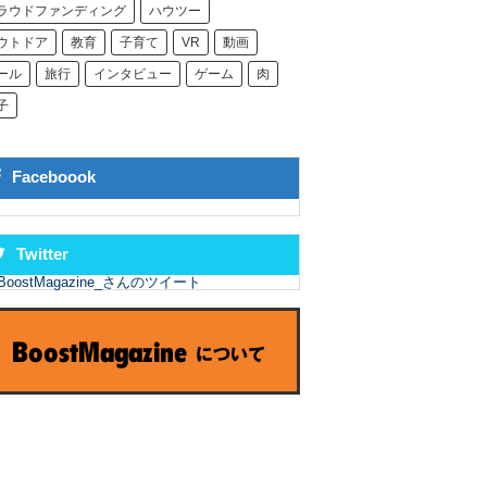
ラウドファンディング
ハウツー
ウトドア
教育
子育て
VR
動画
ール
旅行
インタビュー
ゲーム
肉
子
Faceboook
Twitter
BoostMagazine_さんのツイート