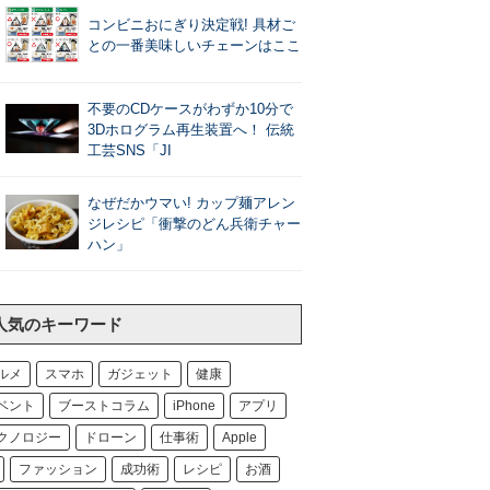
コンビニおにぎり決定戦! 具材ご
との一番美味しいチェーンはここ
不要のCDケースがわずか10分で
3Dホログラム再生装置へ！ 伝統
工芸SNS「JI
なぜだかウマい! カップ麺アレン
ジレシピ「衝撃のどん兵衛チャー
ハン」
人気のキーワード
ルメ
スマホ
ガジェット
健康
ベント
ブーストコラム
iPhone
アプリ
クノロジー
ドローン
仕事術
Apple
ファッション
成功術
レシピ
お酒