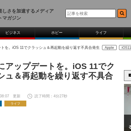
楽しさを加速するメディア
トマガジン
ビジネス
ホビー
ライフ
トを。iOS 11でクラッシュ＆再起動を繰り返す不具合発生
Apple
iOS1
にアップデートを。iOS 11でク
シュ＆再起動を繰り返す不具合
2 08:07 更新
読了時間：4分27秒
ライフ