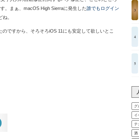
まぁ、macOS High Sierraに発生した
誰でもログイン
3
どね。
れたのですから、そろそろiOS 11にも安定して欲しいとこ
4
5
グ
イ
テ
酒