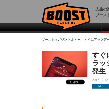
人生の
ブース
ブーストマガジン
>
ホビー
>
すぐにアップデー
すぐ
ラッ
発生
2017.12.1
ホビー