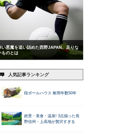
赤い悪魔を追い詰めた西野JAPAN、足りな
いものとは
人気記事ランキング
段ボールハウス 耐用年数50年
絶景・美食・温泉! 3点揃った長
野信州・上高地が贅沢すぎる