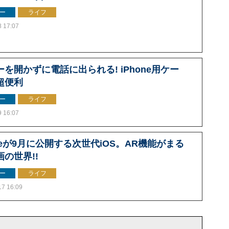
ー
ライフ
8 17:07
ーを開かずに電話に出られる! iPhone用ケー
超便利
ー
ライフ
9 16:07
leが9月に公開する次世代iOS。AR機能がまる
の世界!!
ー
ライフ
17 16:09