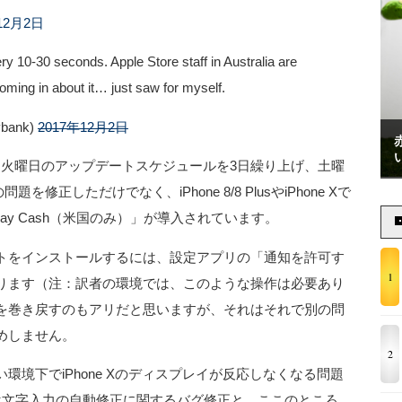
12月2日
ry 10-30 seconds. Apple Store staff in Australia are
oming in about it… just saw for myself.
ybank)
2017年12月2日
通常火曜日のアップデートスケジュールを3日繰り上げ、土曜
修正しただけでなく、iPhone 8/8 PlusやiPhone Xで
Pay Cash（米国のみ）」が導入されています。
トをインストールするには、設定アプリの「通知を許可す
1
ります（注：訳者の環境では、このような操作は必要あり
設定を巻き戻すのもアリだと思いますが、それはそれで別の問
めしません。
2
は寒い環境下でiPhone Xのディスプレイが反応しなくなる問題
1.1は文字入力の自動修正に関するバグ修正と、ここのところ