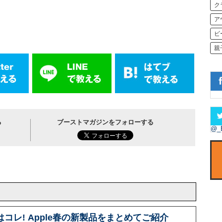
ク
ア
ビ
親
る
ブーストマガジンをフォローする
@_
はコレ! Apple春の新製品をまとめてご紹介