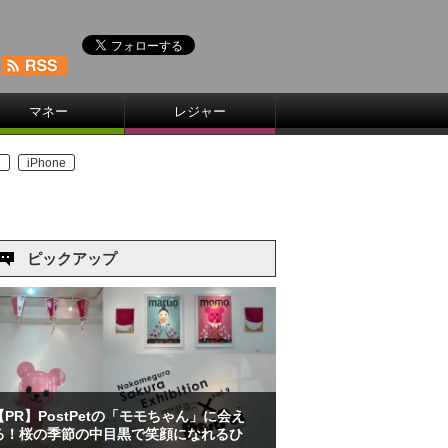
マネー
レジャー
1
iPhone
ピックアップ
【PR】PostPetの「モモちゃん」に会え
る！桜の季節の中目黒で笑顔になれるひ