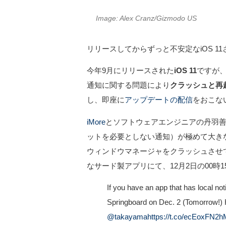
Image: Alex Cranz/Gizmodo US
リリースしてからずっと不安定なiOS 11
今年9月にリリースされた
iOS 11
ですが、
通知に関する問題により
クラッシュと再
し、即座に
アップデートの配信
をおこな
iMore
とソフトウェアエンジニアの丹羽善将
ットを必要としない通知）が極めて大きな容量の
ウィンドウマネージャをクラッシュさせ
なサード製アプリにて、12月2日の00時
If you have an app that has local noti
Springboard on Dec. 2 (Tomorrow!) H
@takayama
https://t.co/ecEoxFN2h