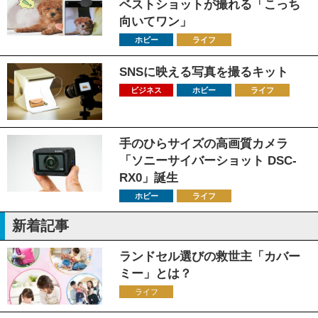
ベストショットが撮れる「こっち
向いてワン」
ホビー
ライフ
SNSに映える写真を撮るキット
ビジネス
ホビー
ライフ
手のひらサイズの高画質カメラ
「ソニーサイバーショット DSC-
RX0」誕生
ホビー
ライフ
新着記事
ランドセル選びの救世主「カバー
ミー」とは？
ライフ