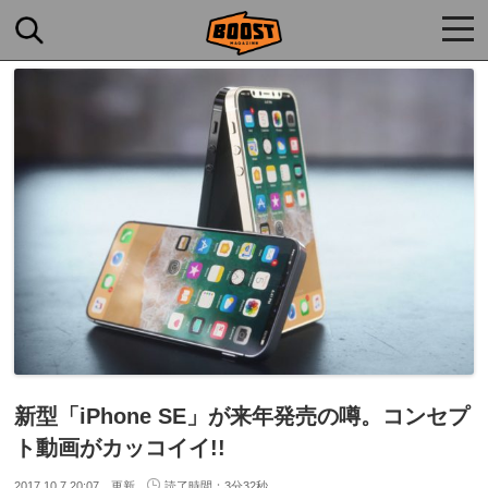
togg
navi
新型「iPhone SE」が来年発売の噂。コンセプ
ト動画がカッコイイ!!
2017.10.7 20:07 更新
読了時間：3分32秒