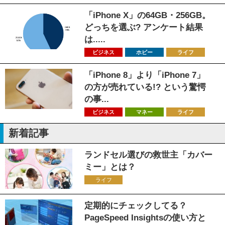
「iPhone X」の64GB・256GB。
どっちを選ぶ? アンケート結果
は.....
ビジネス
ホビー
ライフ
「iPhone 8」より「iPhone 7」
の方が売れている!? という驚愕
の事...
ビジネス
マネー
ライフ
新着記事
ランドセル選びの救世主「カバー
ミー」とは？
ライフ
定期的にチェックしてる？
PageSpeed Insightsの使い方と