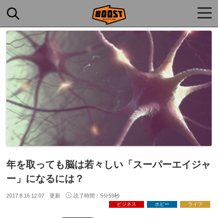
togg
navi
年を取っても脳は若々しい「スーパーエイジャ
ー」になるには？
2017.8.16 12:07 更新
読了時間：5分59秒
ビジネス
ホビー
ライフ