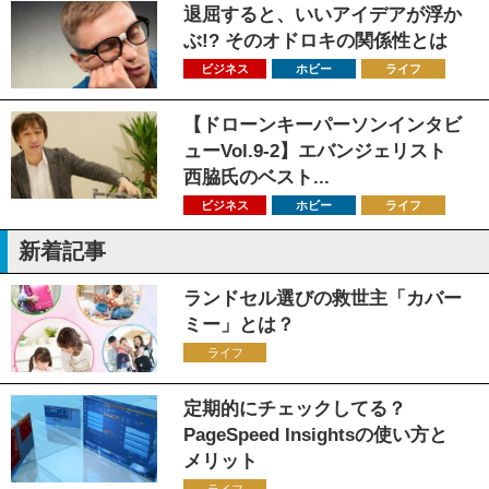
退屈すると、いいアイデアが浮か
ぶ!? そのオドロキの関係性とは
ビジネス
ホビー
ライフ
【ドローンキーパーソンインタビ
ューVol.9-2】エバンジェリスト
西脇氏のベスト...
ビジネス
ホビー
ライフ
新着記事
ランドセル選びの救世主「カバー
ミー」とは？
ライフ
定期的にチェックしてる？
PageSpeed Insightsの使い方と
メリット