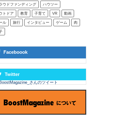
ラウドファンディング
ハウツー
ウトドア
教育
子育て
VR
動画
ール
旅行
インタビュー
ゲーム
肉
子
Faceboook
Twitter
BoostMagazine_さんのツイート