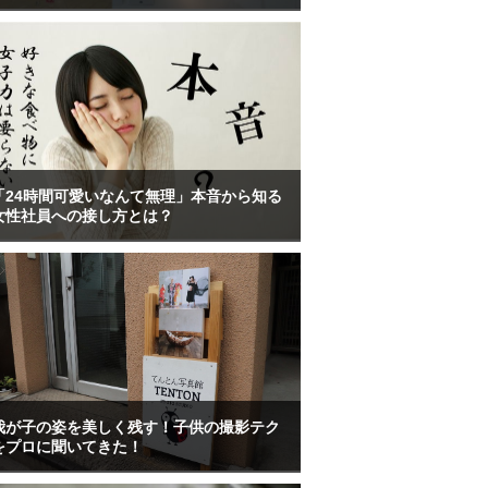
「24時間可愛いなんて無理」本音から知る
女性社員への接し方とは？
我が子の姿を美しく残す！子供の撮影テク
をプロに聞いてきた！