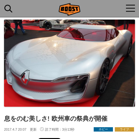
togg
navi
息をのむ美しさ! 欧州車の祭典が開催
2017.4.7 20:07 更新
読了時間：3分13秒
ホビー
ライフ