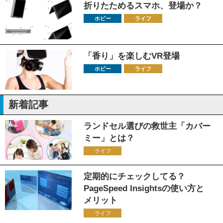
折りたためるスマホ、登場か？
ホビー
ライフ
「香り」を楽しむVR登場
ホビー
ライフ
新着記事
ランドセル選びの救世主「カバー
ミー」とは？
ライフ
定期的にチェックしてる？
PageSpeed Insightsの使い方と
メリット
ライフ