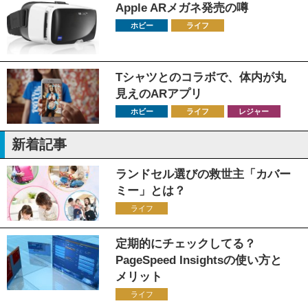
Apple ARメガネ発売の噂
ホビー
ライフ
Tシャツとのコラボで、体内が丸
見えのARアプリ
ホビー
ライフ
レジャー
新着記事
ランドセル選びの救世主「カバー
ミー」とは？
ライフ
定期的にチェックしてる？
PageSpeed Insightsの使い方と
メリット
ライフ