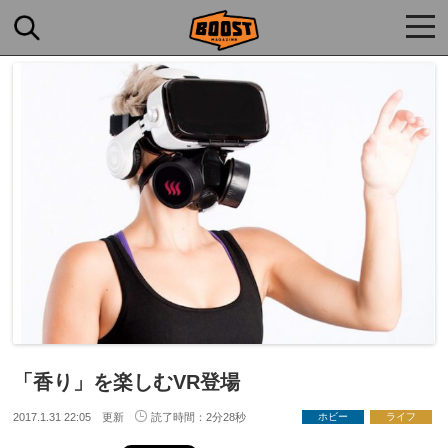
togg
navi
「香り」を楽しむVR登場
2017.1.31 22:05 更新
読了時間：2分28秒
ホビー
ライフ