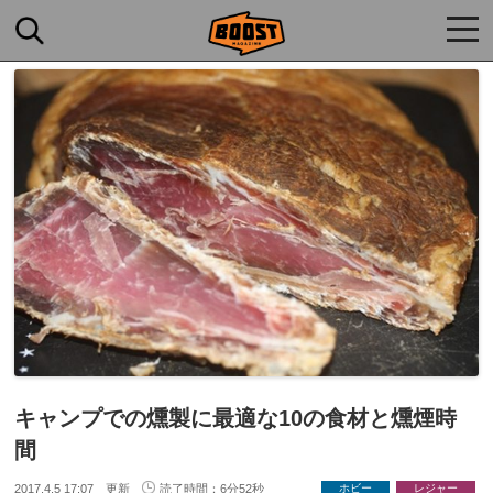
togg
navi
キャンプでの燻製に最適な10の食材と燻煙時
間
2017.4.5 17:07 更新
読了時間：6分52秒
ホビー
レジャー