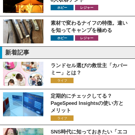
ホビー
レジャー
素材で変わるナイフの特徴。違い
を知ってキャンプを極める
ホビー
レジャー
新着記事
ランドセル選びの救世主「カバー
ミー」とは？
ライフ
定期的にチェックしてる？
PageSpeed Insightsの使い方と
メリット
ライフ
SNS時代に知っておきたい「エコ